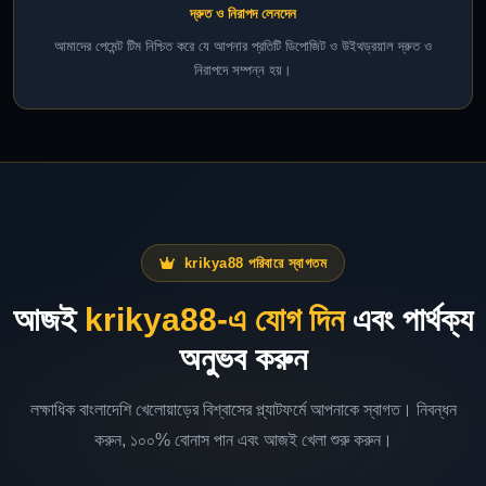
দ্রুত ও নিরাপদ লেনদেন
আমাদের পেমেন্ট টিম নিশ্চিত করে যে আপনার প্রতিটি ডিপোজিট ও উইথড্রয়াল দ্রুত ও
নিরাপদে সম্পন্ন হয়।
krikya88 পরিবারে স্বাগতম
আজই
krikya88-এ যোগ দিন
এবং পার্থক্য
অনুভব করুন
লক্ষাধিক বাংলাদেশি খেলোয়াড়ের বিশ্বাসের প্ল্যাটফর্মে আপনাকে স্বাগত। নিবন্ধন
করুন, ১০০% বোনাস পান এবং আজই খেলা শুরু করুন।