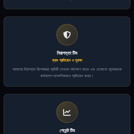
নিরাপত্তা টিম
ফ্রড প্রতিরোধ ও সুরক্ষা
আমাদের নিরাপত্তা বিশেষজ্ঞরা প্রতিটি লেনদেন পর্যবেক্ষণ করেন এবং যেকোনো সন্দেহজনক
কার্যকলাপ তাৎক্ষণিকভাবে প্রতিরোধ করেন।
পেমেন্ট টিম