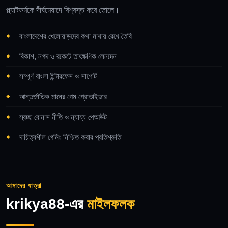
প্ল্যাটফর্মকে দীর্ঘমেয়াদে বিশ্বস্ত করে তোলে।
বাংলাদেশের খেলোয়াড়দের কথা মাথায় রেখে তৈরি
বিকাশ, নগদ ও রকেটে তাৎক্ষণিক লেনদেন
সম্পূর্ণ বাংলা ইন্টারফেস ও সাপোর্ট
আন্তর্জাতিক মানের গেম প্রোভাইডার
স্বচ্ছ বোনাস নীতি ও ন্যায্য পেআউট
দায়িত্বশীল গেমিং নিশ্চিত করার প্রতিশ্রুতি
আমাদের যাত্রা
krikya88-এর
মাইলফলক