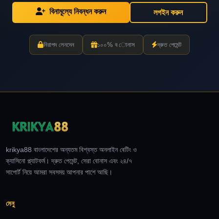
বিনামূল্যে নিবন্ধন করুন
লগইন করুন
নিরাপদ লেনদেন
১০০% ব োনাস
দ্রুত পেমেন্ট
krikya88 বাংলাদেশের অন্যতম বিশ্বস্ত অনলাইন বেটিং ও
ক্যাসিনো প্ল্যাটফর্ম। দ্রুত পেমেন্ট, সেরা বোনাস এবং ২৪/৭
সাপোর্ট নিয়ে আমরা সবসময় আপনার পাশে আছি।
মেনু