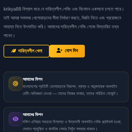
krikya88 বিশ্বাস করে যে দায়িত্বশীল গেমিং এবং বিনোদন একসাথে চলতে পারে।
তাই আমরা সবসময় খেলোয়াড়দের সীমা নির্ধারণ করতে, বিরতি নিতে এবং প্রয়োজনে
সাহায্য নিতে উৎসাহিত করি। আমাদের দায়িত্বশীল গেমিং পেজে বিস্তারিত তথ্য
পাবেন।
যোগ দিন
দায়িত্বশীল খেলা
আমাদের মিশন
বাংলাদেশের প্রতিটি খেলোয়াড়কে নিরাপদ, ন্যায্য ও আনন্দদায়ক অনলাইন
বেটিং অভিজ্ঞতা দেওয়া — তাদের নিজের ভাষায়, তাদের পরিচিত পেমেন্টে।
আমাদের ভিশন
দক্ষিণ এশিয়ার সবচেয়ে বিশ্বস্ত ও উদ্ভাবনী অনলাইন গেমিং প্ল্যাটফর্ম হওয়া,
যেখানে প্রযুক্তি ও মানবিক সেবার নিখুঁত সমন্বয় থাকবে।