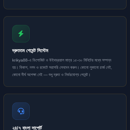
দ্রুততম পেমেন্ট সিস্টেম
krikya88-এ ডিপোজিট ও উইথড্রয়াল মাত্র ১৫-৩০ মিনিটের মধ্যে সম্পন্ন
হয়। বিকাশ, নগদ ও রকেটে সরাসরি লেনদেন করুন। কোনো লুকানো চার্জ নেই,
কোনো দীর্ঘ অপেক্ষা নেই — শুধু দ্রুত ও নির্ভরযোগ্য পেমেন্ট।
২৪/৭ বাংলা সাপোর্ট