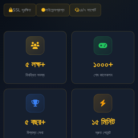
SSL সুরক্ষিত
লাইসেন্সপ্রাপ্ত
২৪/৭ সাপোর্ট
৫ লক্ষ+
১০০০+
নিবন্ধিত সদস্য
গেম কালেকশন
৫ বছর+
১৫ মিনিট
বিশ্বস্ত সেবা
দ্রুত পেমেন্ট