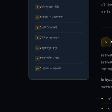
এই নিয়ম
উইথড্রয়াল নীতি
৪
জরুরি। 
বোনাস ও প্রোমোশন
৫
বেটিং নিয়মাবলী
৬
নিষিদ্ধ কার্যকলাপ
৭
১
অ্যাকাউন্ট বন্ধ
৮
krikya8
দায়িত্বশীল গেমিং
৯
krikya88
পরিবর্তন ও আপডেট
১০
গণ্য হব
krikya88
অংশগ্রহ
এই 
kri