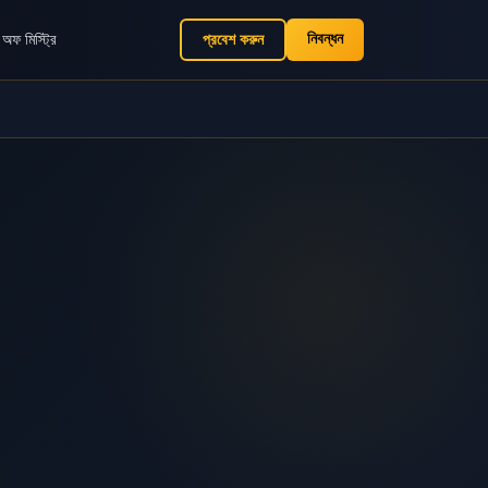
নিবন্ধন
 অফ মিস্ট্রি
প্রবেশ করুন