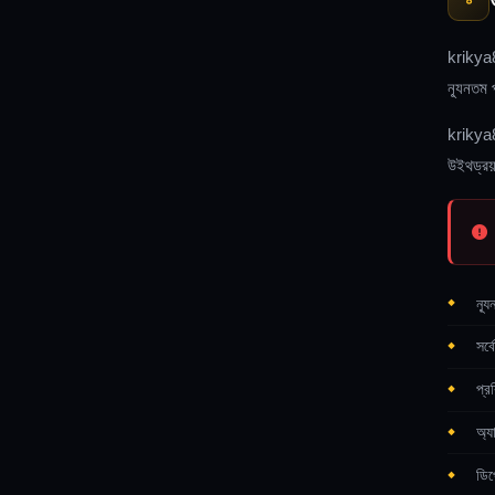
krikya88
ন্যূনতম
krikya88
উইথড্রয়
ন্য
সর্
প্র
অ্য
ডিপ