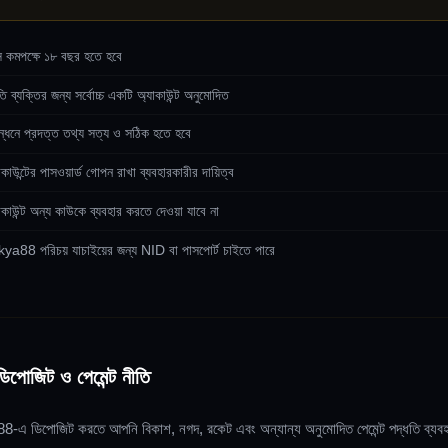
স কমপক্ষে ১৮ বছর হতে হবে
তি ব্যক্তির জন্য সর্বোচ্চ একটি অ্যাকাউন্ট অনুমোদিত
ন্ধনে প্রদত্ত তথ্য সত্য ও সঠিক হতে হবে
াকাউন্টের পাসওয়ার্ড গোপন রাখা ব্যবহারকারীর দায়িত্ব
াকাউন্ট অন্য কাউকে ব্যবহার করতে দেওয়া যাবে না
kya88 পরিচয় যাচাইয়ের জন্য NID বা পাসপোর্ট চাইতে পারে
ডিপোজিট ও পেমেন্ট নীতি
8-এ ডিপোজিট করতে আপনি বিকাশ, নগদ, রকেট এবং অন্যান্য অনুমোদিত পেমেন্ট পদ্ধতি ব্য