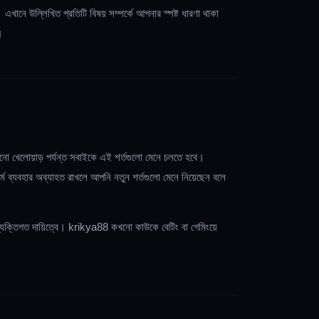
ানে উল্লিখিত প্রতিটি বিষয় সম্পর্কে আপনার স্পষ্ট ধারণা থাকা
।
নো খেলোয়াড় পর্যন্ত সবাইকে এই শর্তগুলো মেনে চলতে হবে।
্ম ব্যবহার অব্যাহত রাখলে আপনি নতুন শর্তগুলো মেনে নিয়েছেন বলে
বং ব্যক্তিগত দায়িত্বে। krikya88 কখনো কাউকে বেটিং বা গেমিংয়ে