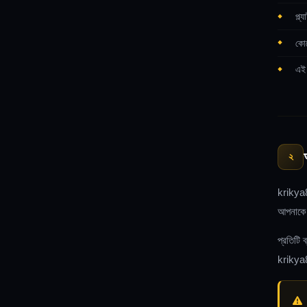
প্ল
কোন
এই 
২
krikya88
আপনাকে 
প্রতিটি 
krikya8