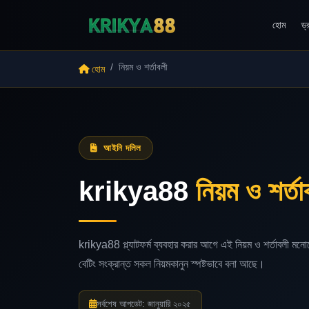
হোম
ড্
নিয়ম ও শর্তাবলী
হোম
আইনি দলিল
krikya88
নিয়ম ও শর্তা
krikya88 প্ল্যাটফর্ম ব্যবহার করার আগে এই নিয়ম ও শর্তাবলী মনোয
বেটিং সংক্রান্ত সকল নিয়মকানুন স্পষ্টভাবে বলা আছে।
সর্বশেষ আপডেট: জানুয়ারি ২০২৫