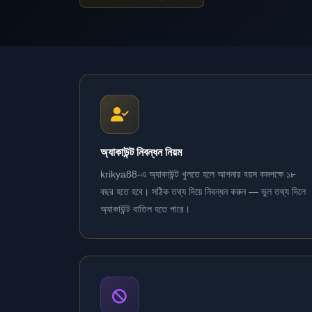
অ্যাকাউন্ট নিবন্ধন নিয়ম
krikya88-এ অ্যাকাউন্ট খুলতে হলে আপনার বয়স কমপক্ষে ১৮
বছর হতে হবে। সঠিক তথ্য দিয়ে নিবন্ধন করুন — ভুল তথ্য দিলে
অ্যাকাউন্ট বাতিল হতে পারে।