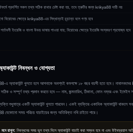
্যাটফর্মে প্রদর্শিত সকল তথ্য সঠিক রাখার চেষ্টা করা হয়, তবে ত্রুটির জন্য krikya88 দায়ী নয়
ো বিরোধের ক্ষেত্রে krikya88-এর সিদ্ধান্তই চূড়ান্ত বলে গণ্য হবে
শর্তাবলী ইংরেজি ও বাংলা উভয় ভাষায় পাওয়া যায়; বিরোধের ক্ষেত্রে ইংরেজি সংস্করণ প্রযোজ্য হবে
অ্যাকাউন্ট নিবন্ধন ও যোগ্যতা
-এ অ্যাকাউন্ট খুলতে হলে আপনাকে অবশ্যই কমপক্ষে ১৮ বছর বয়সী হতে হবে। নাবালকদের krikya
সঠিক ও সম্পূর্ণ তথ্য প্রদান করতে হবে — নাম, জন্মতারিখ, ঠিকানা, ফোন নম্বর এবং ইমেইল
ব্যক্তি শুধুমাত্র একটি অ্যাকাউন্ট খুলতে পারবেন। একই ব্যক্তির একাধিক অ্যাকাউন্ট থাকলে স
8 যেকোনো সময় পরিচয় যাচাইয়ের জন্য অতিরিক্ত নথি চাইতে পারে।
মনে রাখুন:
নিবন্ধনের সময় ভুল তথ্য দিলে অ্যাকাউন্ট যাচাই করা সম্ভব হবে না এবং উইথড্রয়াল