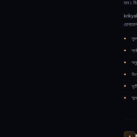
হবে। ডি
krikya8
যোগাযোগ
ন্য
সর্
অনু
ডিপ
তৃত
সন্
৪