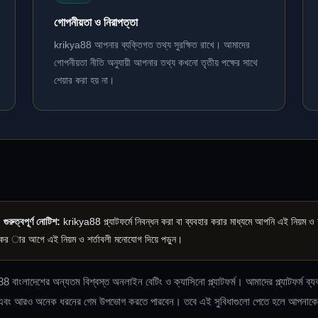
গোপনীয়তা ও নিরাপত্তা
krikya88 আপনার ব্যক্তিগত তথ্য সুরক্ষিত রাখে। আমাদের
গোপনীয়তা নীতি অনুযায়ী আপনার তথ্য কখনো তৃতীয় পক্ষের সাথে
শেয়ার করা হয় না।
গুরুত্বপূর্ণ নোটিশ:
krikya88 প্ল্যাটফর্মে নিবন্ধন করা বা ব্যবহার করার মাধ্যমে আপনি এই নিয়ম ও শর্ত
 কর ার আগে এই নিয়ম ও শর্তাবলী মনোযোগ দিয়ে পড়ুন।
 বাংলাদেশের অন্যতম বিশ্বস্ত অনলাইন বেটিং ও ক্যাসিনো প্ল্যাটফর্ম। আমাদের প্ল্যাটফর্ম ব্যবহ
স এবং আরও অনেক ধরনের গেম উপভোগ করতে পারবেন। তবে এই সুবিধাগুলো পেতে হলে আপনাকে 